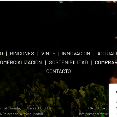
O
|
RINCONES
|
VINOS
|
INNOVACIÓN
|
ACTUAL
OMERCIALIZACIÓN
|
SOSTENIBILIDAD
|
COMPRA
CONTACTO
rcial Llorente, 69, Naves B-C-D-E
+34 910 054 864
6 Pelayos de la Presa, Madrid
info@almacarraovejas.c