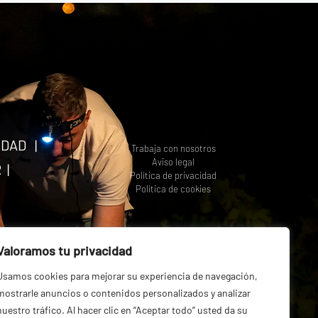
IDAD
|
Trabaja con nosotros
Aviso legal
R
|
Política de privacidad
Política de cookies
Valoramos tu privacidad
Usamos cookies para mejorar su experiencia de navegación,
mostrarle anuncios o contenidos personalizados y analizar
nuestro tráfico. Al hacer clic en “Aceptar todo” usted da su
om