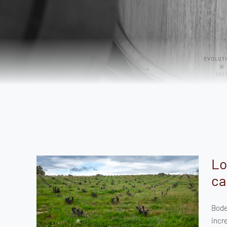
Lo
ca
erra
Bode
o de
incr
ente