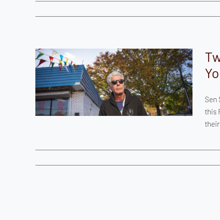
Tw
Yo
kers
happy
ork
Sen 
this
their