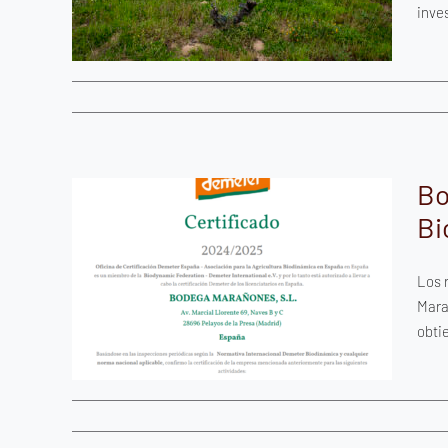
inve
co
Bo
Bi
s
ción
Los 
tura
Mara
obtie