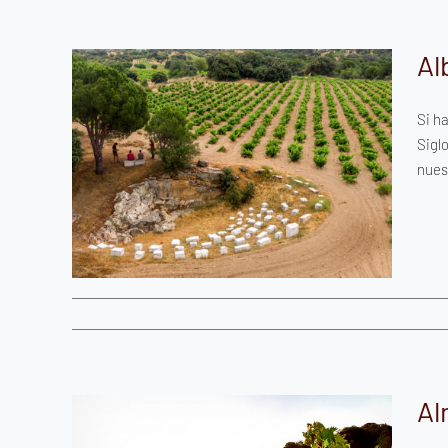
Al
Si ha
Sigl
reina
nues
Al