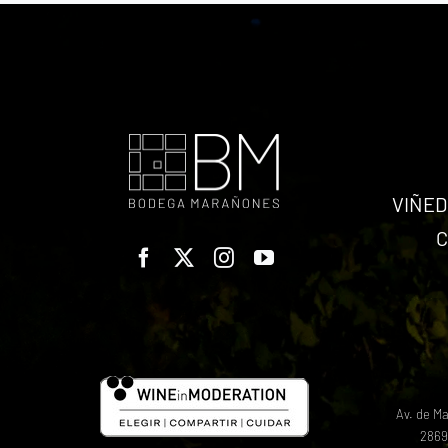
VIÑED
C
Av. de Ma
2869