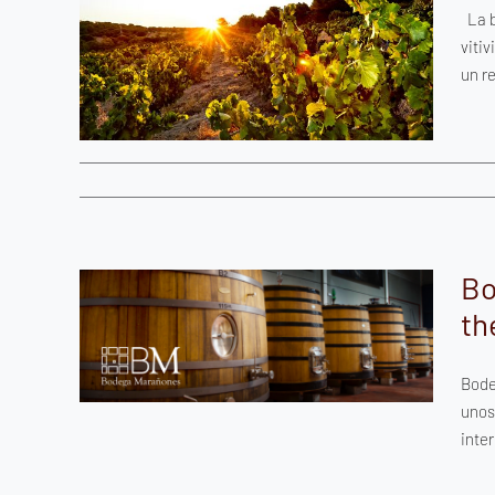
ará
La b
viti
ega
un re
Bo
San
th
as –
ction.com
Bode
unos
inte