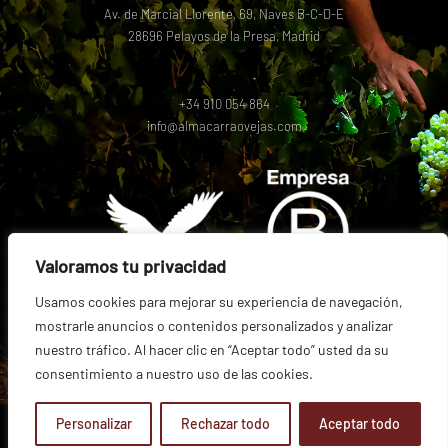
Av. de Marcial Llorente, 69, Naves B-C-D-E
28696 Pelayos de la Presa, Madrid
+34 910 054 864
info@almacarraovejas.com
Valoramos tu privacidad
Usamos cookies para mejorar su experiencia de navegación,
mostrarle anuncios o contenidos personalizados y analizar
nuestro tráfico. Al hacer clic en “Aceptar todo” usted da su
consentimiento a nuestro uso de las cookies.
Personalizar
Rechazar todo
Aceptar todo
© 2026 – BODEGA MARAÑONES