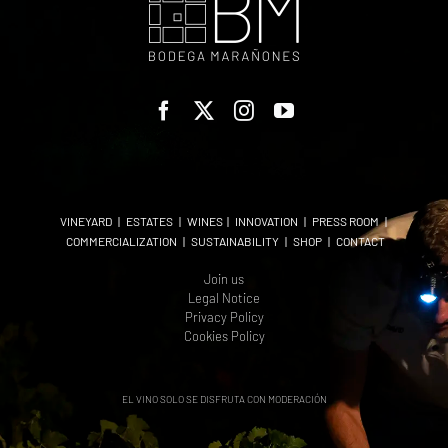
VINEYARD
|
ESTATES
|
WINES
|
INNOVATION
|
PRESS ROOM
|
COMMERCIALIZATION
|
SUSTAINABILITY
|
SHOP
|
CONTACT
Join us
Legal Notice
Privacy Policy
Cookies Policy
EL VINO SOLO SE DISFRUTA CON MODERACIÓN